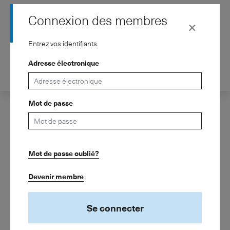
Connexion des membres
×
Entrez vos identifiants.
Adresse électronique
Contact
de
fr
Association
Mot de passe
Prestations
Affiliation
Mot de passe oublié?
Savoir
ASIP – Association Suisse des Institutions de Prévoyance
Kreuzstrasse 26
Salle de presse
Devenir membre
8008 Zurich
Téléphone 043 243 74 15
Se connecter
info@asip.ch