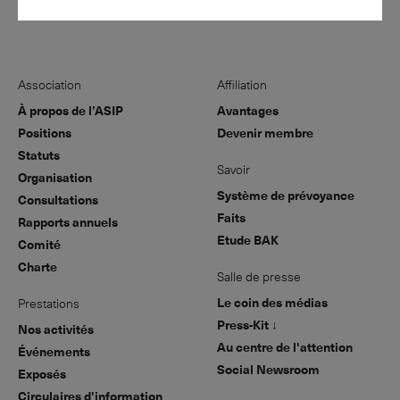
Association
Affiliation
À propos de l’ASIP
Avantages
Positions
Devenir membre
Statuts
Savoir
Organisation
Système de prévoyance
Consultations
Faits
Rapports annuels
Etude BAK
Comité
Charte
Salle de presse
Le coin des médias
Prestations
Press-Kit ↓
Nos activités
Au centre de l'attention
Événements
Social Newsroom
Exposés
Circulaires d'information