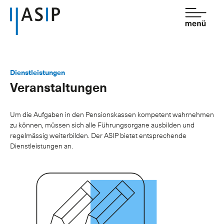
Kontakt
de
fr
Dienstleistungen
Veranstaltungen
Verband
Dienstleistungen
Um die Aufgaben in den Pensionskassen kompetent wahrnehmen
zu können, müssen sich alle Führungsorgane ausbilden und
Mitgliedschaft
regelmässig weiterbilden. Der ASIP bietet entsprechende
Dienstleistungen an.
Wissen
Newsroom