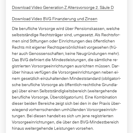
Download Video Generation Z Altersvorsorge 2. Säule D
Download Video BVG Finanzierung und Zinsen
Die be­ruf­li­che Vor­sor­ge wird über Pen­si­ons­kas­sen, wel­che
selbst­stän­di­ge Rechts­trä­ger sind, um­ge­setzt. Als Rechts­for­
men sind Stif­tun­gen oder Ein­rich­tun­gen des öf­fent­li­chen
Rechts mit ei­ge­ner Rechts­per­sön­lich­keit vor­ge­se­hen (frü­
her auch Ge­nos­sen­schaf­ten; kei­ne Neu­grün­dun­gen mehr).
Das BVG de­fi­niert die Min­dest­leis­tun­gen, die sämt­li­che re­
gis­trier­ten Vor­sor­ge­ein­rich­tun­gen aus­rich­ten müs­sen. Dar­
über hin­aus ver­fü­gen die Vor­sor­ge­ein­rich­tun­gen ne­ben ei­
nem ge­setz­lich ein­zu­hal­ten­den Min­dest­stan­dard (ob­li­ga­to­ri­
sche be­ruf­li­che Vor­sor­ge als öf­fent­lich-recht­li­che Grund­la­
ge) über einen Selbst­stän­dig­keits­be­reich (wei­ter­ge­hen­de
be­ruf­li­che Vor­sor­ge, Über­ob­li­ga­to­ri­um). Ei­ne Kom­bi­na­ti­on
die­ser bei­den Be­rei­che zeigt sich bei den in der Pra­xis über­
wie­gend vor­herr­schen­den um­hül­len­den Vor­sor­ge­ein­rich­
tun­gen. Bei die­sen han­delt es sich um je­ne re­gis­trier­ten
Vor­sor­ge­ein­rich­tun­gen, die über den BVG-Min­dest­be­reich
hin­aus wei­ter­ge­hen­de Leis­tun­gen vor­se­hen.