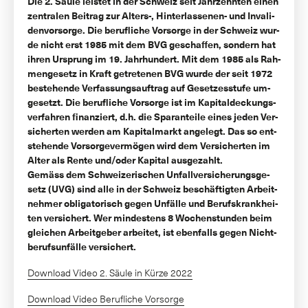
Die 2. Säu­le leis­tet in der Schweiz seit Jahr­zehn­ten einen
zen­tra­len Bei­trag zur Al­ters-, Hin­ter­las­se­nen- und In­va­li­
den­vor­sor­ge. Die be­ruf­li­che Vor­sor­ge in der Schweiz wur­
de nicht erst 1985 mit dem BVG ge­schaf­fen, son­dern hat
ih­ren Ur­sprung im 19. Jahr­hun­dert. Mit dem 1985 als Rah­
men­ge­setz in Kraft ge­tre­te­nen BVG wur­de der seit 1972
be­ste­hen­de Ver­fas­sungs­auf­trag auf Ge­set­zes­stu­fe um­
ge­setzt. Die be­ruf­li­che Vor­sor­ge ist im Ka­pi­tal­de­ckungs­
ver­fah­ren fi­nan­ziert, d.h. die Spa­ran­tei­le ei­nes je­den Ver­
si­cher­ten wer­den am Ka­pi­tal­markt an­ge­legt. Das so ent­
ste­hen­de Vor­sor­ge­ver­mö­gen wird dem Ver­si­cher­ten im
Al­ter als Ren­te und/oder Ka­pi­tal aus­ge­zahlt.
Ge­mä­ss dem Schwei­ze­ri­schen Un­fall­ver­si­che­rungs­ge­
setz (UVG) sind al­le in der Schweiz be­schäf­tig­ten Ar­beit­
neh­mer ob­li­ga­to­risch ge­gen Un­fäl­le und Be­rufs­krank­hei­
ten ver­si­chert. Wer min­des­tens 8 Wo­chen­stun­den beim
glei­chen Ar­beit­ge­ber ar­bei­tet, ist eben­falls ge­gen Nicht­
be­rufs­un­fäl­le ver­si­chert.
Download Video 2. Säule in Kürze 2022
Download Video Berufliche Vorsorge