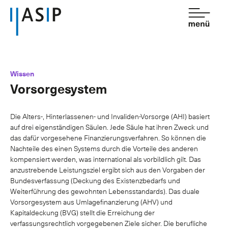
Kontakt
de
fr
Wissen
Vorsorgesystem
Verband
Dienstleistungen
Die Alters-, Hinterlassenen- und Invaliden-Vorsorge (AHI) basiert
auf drei eigenständigen Säulen. Jede Säule hat ihren Zweck und
Mitgliedschaft
das dafür vorgesehene Finanzierungsverfahren. So können die
Nachteile des einen Systems durch die Vorteile des anderen
Wissen
kompensiert werden, was international als vorbildlich gilt. Das
anzustrebende Leistungsziel ergibt sich aus den Vorgaben der
Newsroom
Bundesverfassung (Deckung des Existenzbedarfs und
Weiterführung des gewohnten Lebensstandards). Das duale
Vorsorgesystem aus Umlagefinanzierung (AHV) und
Kapitaldeckung (BVG) stellt die Erreichung der
verfassungsrechtlich vorgegebenen Ziele sicher. Die berufliche