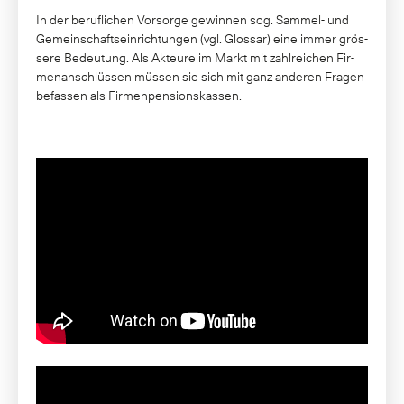
In der be­ruf­li­chen Vor­sor­ge ge­win­nen sog. Sam­mel- und
Ge­mein­schaft­sein­rich­tun­gen (vgl. Glossar) ei­ne im­mer grös­
se­re Be­deu­tung. Als Ak­teu­re im Markt mit zahl­rei­chen Fir­
men­an­schlüs­sen müs­sen sie sich mit ganz an­de­ren Fra­gen
be­fas­sen als Fir­men­pen­si­ons­kas­sen.