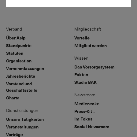
Verband
Mitgliedschaft
Über Asip
Vorteile
Standpunkte
Mitglied werden
Statuten
Wissen
Organisation
Das Vorsorgesystem
Vernehmlassungen
Fakten
Jahresberichte
Studie BAK
Vorstand und
Geschäftsstelle
Newsroom
Charta
Medienecke
Dienstleistungen
Press-Kit ↓
Im Fokus
Unsere Tätigkeiten
Social Newsroom
Veranstaltungen
Vorträge