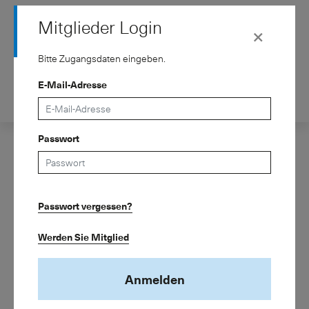
Mitglieder Login
×
Bitte Zugangsdaten eingeben.
E-Mail-Adresse
Kontakt
de
fr
Verband
Passwort
Dienstleistungen
Mitgliedschaft
Passwort vergessen?
Wissen
ASIP – Schweizerischer Pensionskassenverband
Kreuzstrasse 26
Newsroom
Werden Sie Mitglied
8008 Zürich
Telefon 043 243 74 15
Anmelden
info@asip.ch