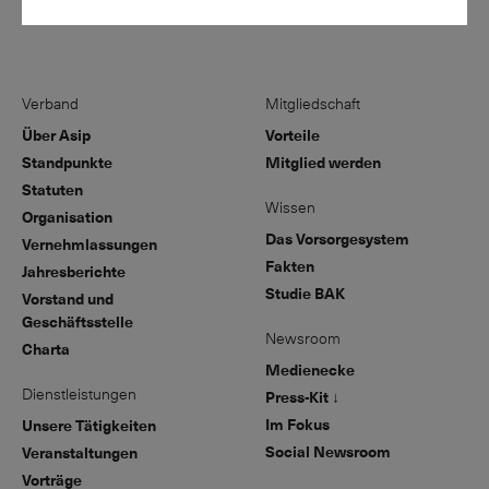
Verband
Mitgliedschaft
Über Asip
Vorteile
Standpunkte
Mitglied werden
Statuten
Wissen
Organisation
Das Vorsorgesystem
Vernehmlassungen
Fakten
Jahresberichte
Studie BAK
Vorstand und
Geschäftsstelle
Newsroom
Charta
Medienecke
Dienstleistungen
Press-Kit ↓
Im Fokus
Unsere Tätigkeiten
Social Newsroom
Veranstaltungen
Vorträge