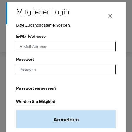
Mitglieder Login
×
Bitte Zugangsdaten eingeben.
E-Mail-Adresse
Kontakt
de
fr
Verband
Passwort
Dienstleistungen
Mitgliedschaft
Passwort vergessen?
Wissen
ASIP – Schweizerischer Pensionskassenverband
Kreuzstrasse 26
Newsroom
Werden Sie Mitglied
8008 Zürich
Telefon 043 243 74 15
Anmelden
info@asip.ch