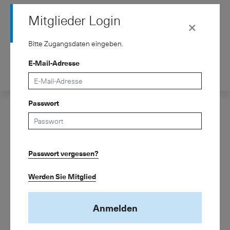
Mitglieder Login
×
Bitte Zugangsdaten eingeben.
E-Mail-Adresse
Kontakt
de
fr
Verband
Passwort
Dienstleistungen
Mitgliedschaft
Passwort vergessen?
Wissen
ASIP – Schweizerischer Pensionskassenverband
Kreuzstrasse 26
Newsroom
Werden Sie Mitglied
8008 Zürich
Telefon 043 243 74 15
Anmelden
info@asip.ch