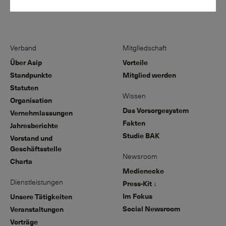
Verband
Mitgliedschaft
Über Asip
Vorteile
Standpunkte
Mitglied werden
Statuten
Wissen
Organisation
Das Vorsorgesystem
Vernehmlassungen
Fakten
Jahresberichte
Studie BAK
Vorstand und
Geschäftsstelle
Newsroom
Charta
Medienecke
Dienstleistungen
Press-Kit ↓
Im Fokus
Unsere Tätigkeiten
Social Newsroom
Veranstaltungen
Vorträge