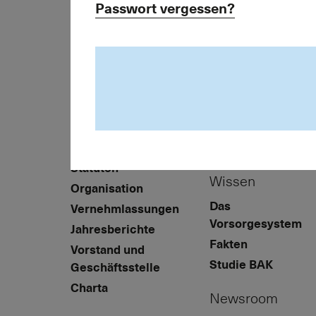
Passwort vergessen?
Kreuzstrasse 26
8008 Zürich
Verband
Mitgliedschaft
Über Asip
Vorteile
Standpunkte
Mitglied werden
Statuten
Wissen
Organisation
Das
Vernehmlassungen
Vorsorgesystem
Jahresberichte
Fakten
Vorstand und
Studie BAK
Geschäftsstelle
Charta
Newsroom