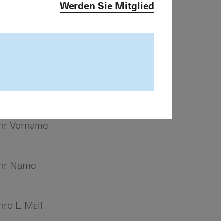
elefon 043 243 74 15
Werden Sie Mitglied
info@asip.ch
Abonnieren Sie hier unseren
Newsletter «ASIP-TIP»: