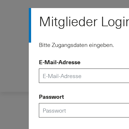
Schweizerischer
Mitglieder Logi
Pensionskassenverba
für eine starke beruflich
Vorsorge
Bitte Zugangsdaten eingeben.
Verband
Dienstlei
E-Mail-Adresse
Passwort
ASIP – Schweizeris