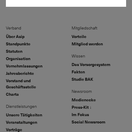
Verband
Mitgliedschaft
Über Asip
Vorteile
Standpunkte
Mitglied werden
Statuten
Wissen
Organisation
Das Vorsorgesystem
Vernehmlassungen
Fakten
Jahresberichte
Studie BAK
Vorstand und
Geschäftsstelle
Newsroom
Charta
Medienecke
Dienstleistungen
Press-Kit ↓
Im Fokus
Unsere Tätigkeiten
Social Newsroom
Veranstaltungen
Vorträge