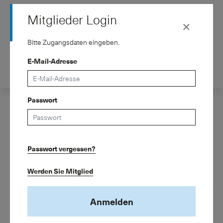
Mitglieder Login
×
Bitte Zugangsdaten eingeben.
E-Mail-Adresse
Kontakt
de
fr
Verband
Passwort
Dienstleistungen
Mitgliedschaft
Passwort vergessen?
Wissen
ASIP – Schweizerischer Pensionskassenverband
Kreuzstrasse 26
Newsroom
Werden Sie Mitglied
8008 Zürich
Telefon 043 243 74 15
Anmelden
info@asip.ch