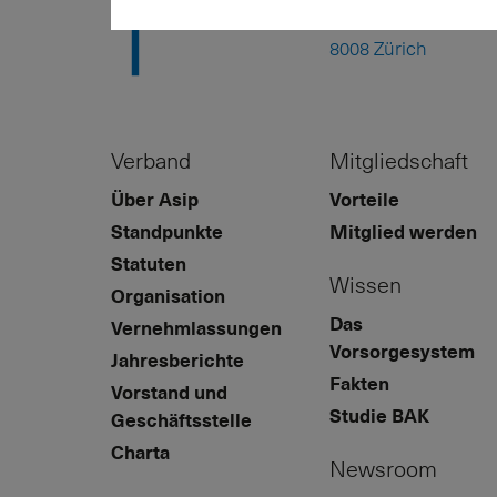
Kreuzstrasse 26
8008 Zürich
Verband
Mitgliedschaft
Über Asip
Vorteile
Standpunkte
Mitglied werden
Statuten
Wissen
Organisation
Das
Vernehmlassungen
Vorsorgesystem
Jahresberichte
Fakten
Vorstand und
Studie BAK
Geschäftsstelle
Charta
Newsroom