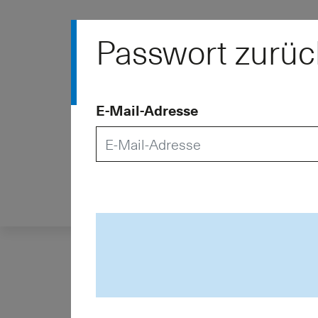
Schweizerischer
Passwort zurüc
Pensionskassenverba
für eine starke beruflich
Vorsorge
E-Mail-Adresse
Verband
Dienstlei
ASIP – Schweizeris