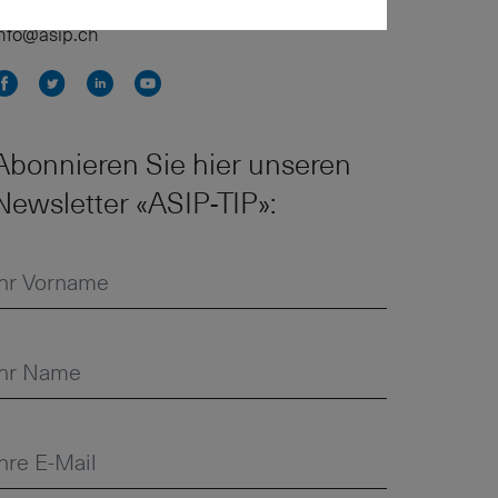
elefon 043 243 74 15
info@asip.ch
Abonnieren Sie hier unseren
Newsletter «ASIP-TIP»: