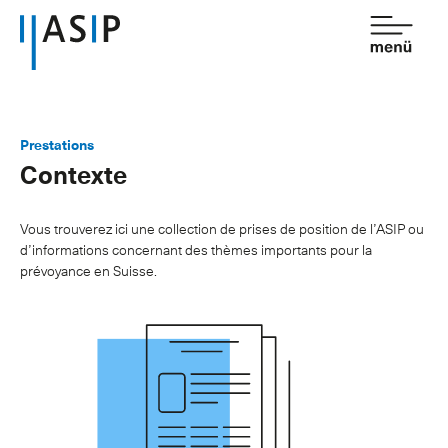
Contact
de
fr
Prestations
Contexte
Association
Prestations
Vous trouverez ici une collection de prises de position de l’ASIP ou
d’informations concernant des thèmes importants pour la
Affiliation
prévoyance en Suisse.
Savoir
Salle de presse