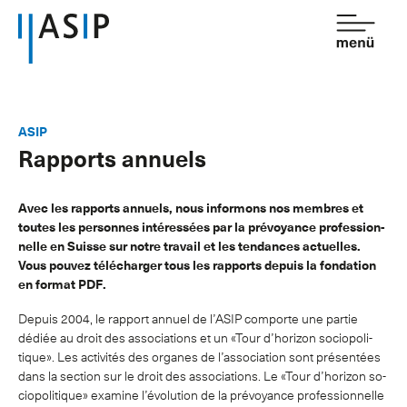
Contact
de
fr
ASIP
Rapports annuels
Association
Prestations
Avec les rap­ports an­nuels, nous in­for­mons nos membres et
toutes les per­sonnes in­téressées par la pré­voy­ance pro­fes­sion­
Affiliation
nelle en Suisse sur notre trav­ail et les tend­ances ac­tuelles.
Vous pouvez téléchar­ger tous les rap­ports depuis la fond­a­tion
Savoir
en format PDF.
Salle de presse
Depuis 2004, le rap­port an­nuel de l’ASIP com­porte une partie
dédiée au droit des as­so­ci­ations et un «Tour d’ho­ri­zon so­ci­opol­i­
tique». Les activ­ités des or­ganes de l’as­so­ci­ation sont présentées
dans la sec­tion sur le droit des as­so­ci­ations. Le «Tour d’ho­ri­zon so­
ci­opol­i­tique» ex­am­ine l’évolu­tion de la pré­voy­ance pro­fes­sion­nelle