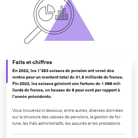
Faits et chiffres
En 2022, les 1'353 caisses de pen­sion ont ver­sé des
rentes pour un mont­ant total de 31,5 mil­liards de francs.
Fin 2022, les caisses géraient une for­tune de 1 066 mil­
liards de francs, en hausse de 8 pour cent
par rap­port à
l'an­née précédente.
Vous trouverez ci-des­sous, entre autres, di­verses don­nées
sur la struc­ture des caisses de pen­sions, la ges­tion de for­
tune, les frais ad­min­is­trat­ifs, les as­surés et les presta­tions.