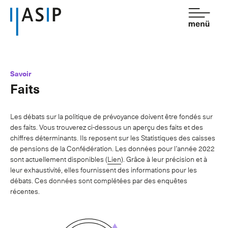
Contact
de
fr
Savoir
Faits
Association
Prestations
Les débats sur la politique de prévoyance doivent être fondés sur
des faits. Vous trouverez ci-dessous un aperçu des faits et des
Affiliation
chiffres déterminants. Ils reposent sur les Statistiques des caisses
de pensions de la Confédération. Les données pour l’année 2022
Savoir
sont actuellement disponibles (
Lien
). Grâce à leur précision et à
leur exhaustivité, elles fournissent des informations pour les
Salle de presse
débats. Ces données sont complétées par des enquêtes
récentes.