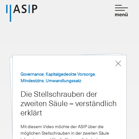
Kontakt
de
fr
Verband
Dienstleistungen
Governance
,
Kapitalgedeckte Vorsorge
,
Mindestzins
,
Umwandlungssatz
Mitgliedschaft
Die Stellschrauben der
Wissen
zweiten Säule – verständlich
Newsroom
erklärt
Mit diesem Video möchte der ASIP über die
möglichen Stellschrauben in der zweiten Säule