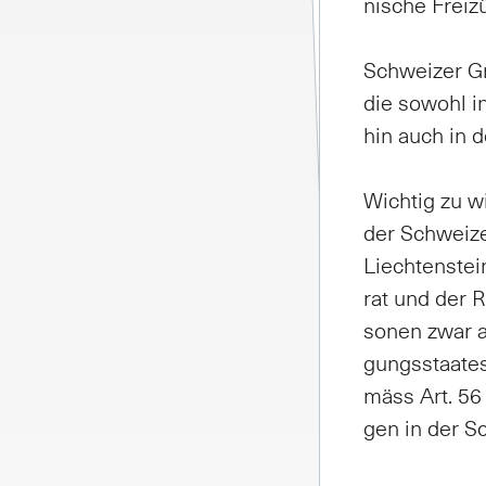
ni­sche Frei­z
Schwei­zer Gr
die so­wohl in
hin auch in de
Wich­tig zu wi
der Schwei­zer
Liech­ten­stei
rat und der Re
so­nen zwar au
gungs­staa­tes
mä­ss Art. 56 
gen in der S