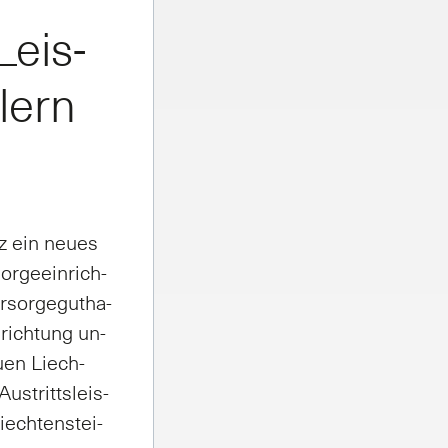
 Leis­
lern
iz ein neu­es
or­ge­ein­rich­
­sor­ge­gut­ha­
­rich­tung un­
eu­en Liech­
us­tritts­leis­
iech­ten­stei­