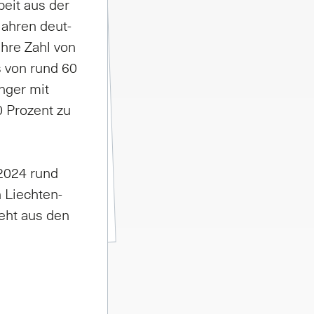
­beit aus der
Jah­ren deut­
ih­re Zahl von
s von rund 60
n­ger mit
 Pro­zent zu
r 2024 rund
 Liech­ten­
geht aus den