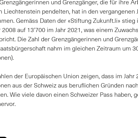
Grenz­gän­ge­rin­nen und Grenz­gän­ger, die für ih­re Ar
Liech­ten­stein pen­del­ten, hat in den ver­gan­ge­nen 
­men. Ge­mä­ss Da­ten der «Stif­tung Zu­kunft.li» stieg 
r 2008 auf 13'700 im Jahr 2021, was ei­nem Zu­wach
spricht. Die Zahl der Grenz­gän­ge­rin­nen und Grenz­gä
aats­bür­ger­schaft nahm im glei­chen Zeit­raum um 30
­nen).
 Zah­len der Eu­ro­päi­schen Uni­on zei­gen, dass im Jah
­nen aus der Schweiz aus be­ruf­li­chen Grün­den nach
­ten. Wie vie­le da­von einen Schwei­zer Pass ha­ben, 
er­vor.