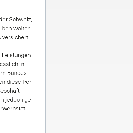
 der Schweiz,
i­ben wei­ter­
 ver­si­chert.
e Leis­tun­gen
ess­lich in
 dem Bun­des­
hen die­se Per­
e­schäf­ti­
den je­doch ge­
­werbs­tä­ti­