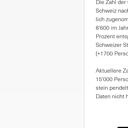
Die Zahl der 
Schweiz nach 
lich zu­ge­nom
8'600 im Jah
Pro­zent ent­
Schwei­zer St
(+1700 Per­so
Ak­tu­el­le­re
15'000 Per­so
stein pen­del
Da­ten nicht h