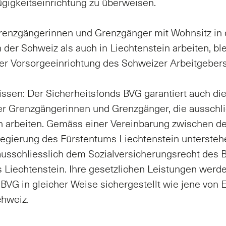
ü­gig­keitsein­rich­tung zu über­wei­sen.
enz­gän­ge­rin­nen und Grenz­gän­ger mit Wohn­sitz in
 der Schweiz als auch in Liech­ten­stein ar­bei­ten, ble
r Vor­sor­ge­ein­rich­tung des Schwei­zer Ar­beit­ge­bers
s­sen: Der Si­cher­heits­fonds BVG ga­ran­tiert auch di
 Grenz­gän­ge­rin­nen und Grenz­gän­ger, die aus­sch­li
n ar­bei­ten. Ge­mä­ss ei­ner Ver­ein­ba­rung zwi­schen
­gie­rung des Fürs­ten­tums Liech­ten­stein un­ter­ste­
s­sch­liess­lich dem So­zi­al­ver­si­che­rungs­recht des B
 Liech­ten­stein. Ih­re ge­setz­li­chen Leis­tun­gen wer­
BVG in glei­cher Wei­se si­cher­ge­stellt wie je­ne von Er
chweiz.