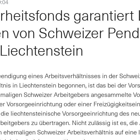
9:04
r­heits­fonds ga­ran­tiert
en von Schwei­zer Pend­
Liech­ten­stein
n­di­gung ei­nes Ar­beits­ver­hält­nis­ses in der Schwe
lt­nis in Liech­ten­stein be­gon­nen, ist das bei der Vor­s
a­li­gen Schwei­zer Ar­beit­ge­bers an­ge­sam­mel­te Vor
r Vor­sor­ge­ein­rich­tung oder ei­ner Frei­zü­gig­keitsein
f die liech­ten­stei­ni­sche Vor­sor­ge­ein­rich­tung des n
­beit­ge­bers zu über­tra­gen. Nicht zu­läs­sig ist es, die A
he­ma­li­gen Schwei­zer Ar­beits­ver­hält­nis auf ei­ne l