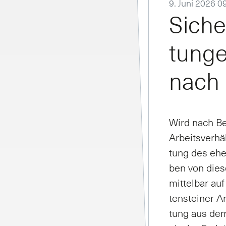
9. Juni 2026 0
Si­che
tun­g
nach 
Wird nach Be­e
Ar­beits­ver­hä
tung des ehe­m
ben von die­se
mit­tel­bar au
ten­stei­ner Ar
tung aus dem e