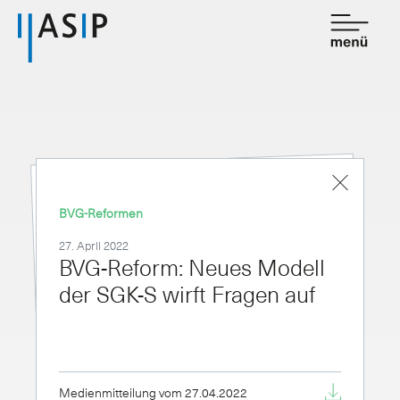
Kontakt
de
fr
Verband
Dienstleistungen
BVG-Reformen
Mitgliedschaft
27. April 2022
BVG-Reform: Neues Modell
Wissen
der SGK-S wirft Fragen auf
Newsroom
Medienmitteilung vom 27.04.2022