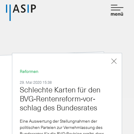
Kontakt
de
fr
Verband
Dienstleistungen
Reformen
Mitgliedschaft
29. Mai 2020 15:38
Schlech­te Kar­ten für den
Wissen
BVG-Ren­ten­re­form-vor­
Newsroom
schlag des Bun­des­ra­tes
Eine Auswertung der Stellungnahmen der
politischen Parteien zur Vernehmlassung des
Bundesrates für die BVG-Revision ergibt, dass