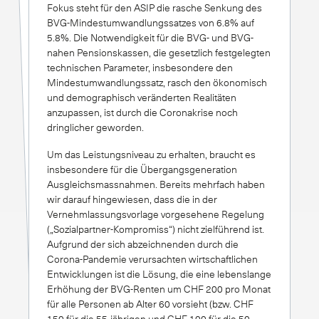
Fokus steht für den ASIP die rasche Senkung des
BVG-Mindestumwandlungssatzes von 6.8% auf
5.8%. Die Notwendigkeit für die BVG- und BVG-
nahen Pensionskassen, die gesetzlich festgelegten
technischen Parameter, insbesondere den
Mindestumwandlungssatz, rasch den ökonomisch
und demographisch veränderten Realitäten
anzupassen, ist durch die Coronakrise noch
dringlicher geworden.
Um das Leistungsniveau zu erhalten, braucht es
insbesondere für die Übergangsgeneration
Ausgleichsmassnahmen. Bereits mehrfach haben
wir darauf hingewiesen, dass die in der
Vernehmlassungsvorlage vorgesehene Regelung
(„Sozialpartner-Kompromiss“) nicht zielführend ist.
Aufgrund der sich abzeichnenden durch die
Corona-Pandemie verursachten wirtschaftlichen
Entwicklungen ist die Lösung, die eine lebenslange
Erhöhung der BVG-Renten um CHF 200 pro Monat
für alle Personen ab Alter 60 vorsieht (bzw. CHF
150 für die 55-jährigen und CHF 100 für die 50-