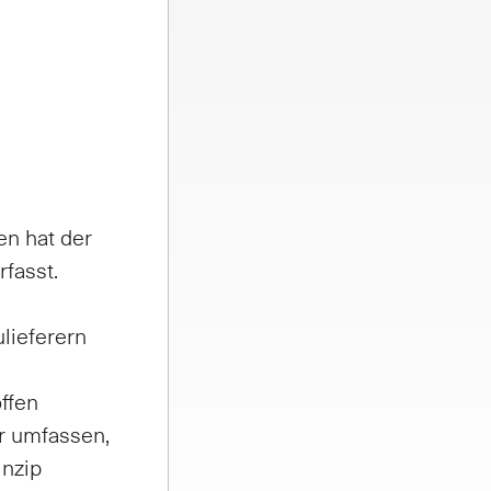
en hat der
rfasst.
ulieferern
offen
hr umfassen,
inzip