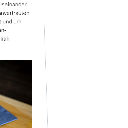
useinander.
anvertrauten
t und um
en-
itik