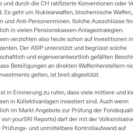
le und durch die CH ratifizierte Konventionen oder V
d. Es geht um Nuklearwaffen, biochemische Waffen,
n und Anti-Personenminen. Solche Ausschlüsse fin
lich in vielen Pensionskassen-Anlagestrategien.
en verzichten also heute schon auf Investitionen in
enten. Der ASIP unterstützt und begrüsst solche
rschaftlich und eigenverantwortlich gefällten Beschl
dass Beteiligungen an direkten Waffenherstellern nic
nvestments gelten, ist breit abgestützt.
ist in Erinnerung zu rufen, dass viele mittlere und k
en in Kollektivanlagen investiert sind. Auch wenn
lich im Markt Angebote zur Prüfung der Fondsquali
 von yourSRI Reports) darf der mit der Volksinitiativ
Prüfungs- und unmittelbare Kontrollaufwand auf