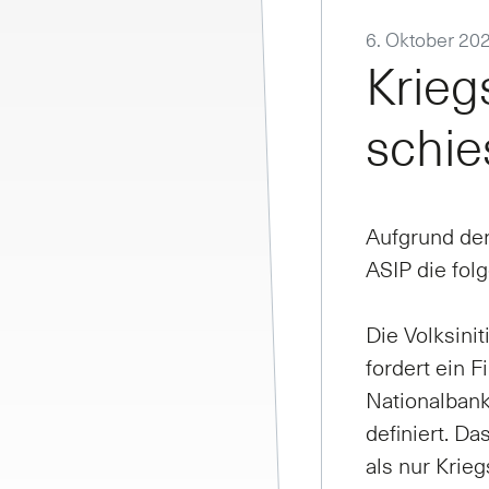
6. Oktober 20
Kriegs­
schie
Aufgrund der
ASIP die fol
Die Volksinit
fordert ein 
Nationalbank.
definiert. D
als nur Krie