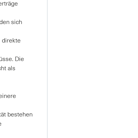
erträge
den sich
 direkte
üsse. Die
ht als
leinere
tät bestehen
e