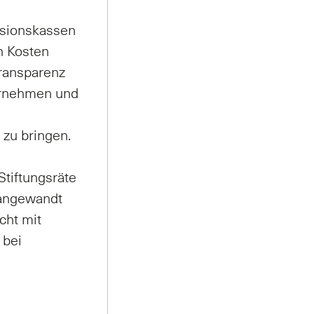
ensionskassen
n Kosten
Transparenz
ternehmen und
e
 zu bringen.
Stiftungsräte
 angewandt
cht mit
 bei