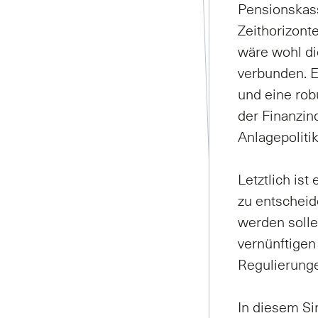
Pensionskass
Zeithorizont
wäre wohl d
verbunden. E
und eine rob
der Finanzin
Anlagepoliti
Letztlich is
zu entschei
werden solle
vernünftigen
Regulierunge
In diesem Si