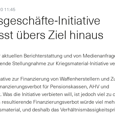
20 11:45
ge­schäf­te-In­itia­ti­ve
sst übers Ziel hin­aus
 aktuellen Berichterstattung und von Medienanfrag
gende Stellungnahme zur Kriegsmaterial-Initiative ve
iative zur Finanzierung von Waffenherstellern und Z
Finanzierungsverbot für Pensionskassen, AHV und
 Was die Initiative verbieten will, ist jedoch viel zu 
as resultierende Finanzierungsverbot würde viel me
gsmaterial, und deshalb das Verhältnismässigkeitspr