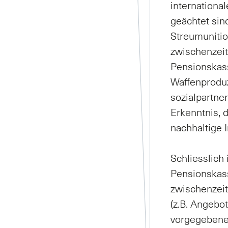
internationa
geächtet sin
Streumunitio
zwischenzeit
Pensionskass
Waffenproduz
sozialpartne
Erkenntnis, 
nachhaltige I
Schliesslich 
Pensionskass
zwischenzeit
(z.B. Angebot
vorgegebene 