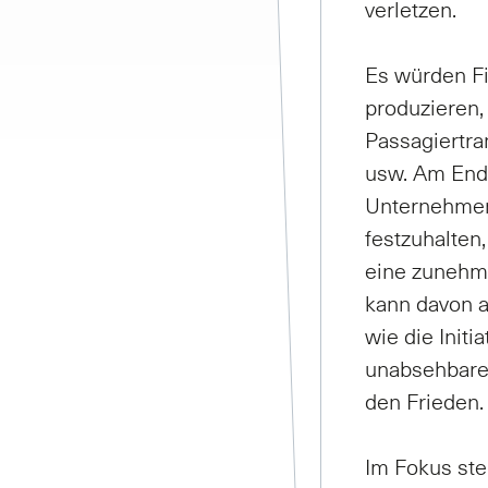
verletzen.
Es würden Fi
produzieren,
Passagiertra
usw. Am Ende
Unternehmen 
festzuhalten,
eine zunehme
kann davon a
wie die Initi
unabsehbaren
den Frieden. 
Im Fokus ste