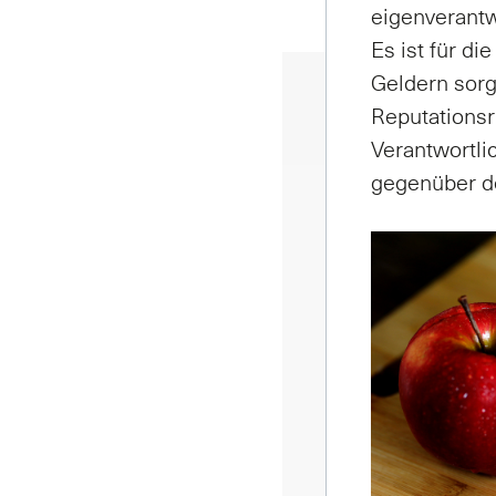
eigenverantw
Es ist für d
Geldern sor
Reputations
Verantwortli
gegenüber de