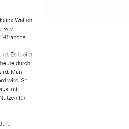
 keine Waffen
e, wie
IT-Branche
rd. Es bleibt
n heute durch
wird. Man
rd wird. So
naus, mit
Nutzen für
 durch