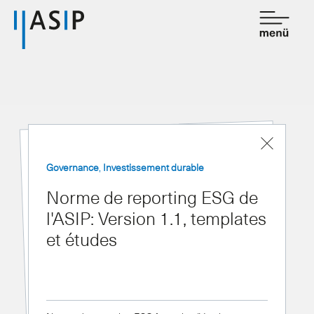
Contact
de
fr
Association
Prestations
Governance
,
Investissement durable
Affiliation
Norme de reporting ESG de
l'ASIP: Version 1.1, templates
Savoir
et études
Salle de presse