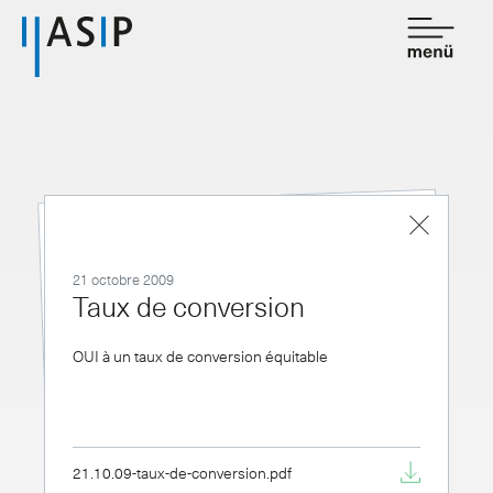
Contact
de
fr
Association
Prestations
21 octobre 2009
Affiliation
Taux de conversion
Savoir
OUI à un taux de conversion équitable
Salle de presse
21.10.09-taux-de-conversion.pdf