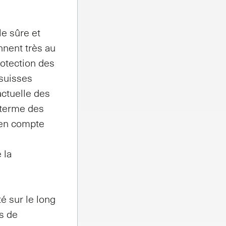
le sûre et
nnent très au
rotection des
 suisses
actuelle des
 terme des
 en compte
 la
é sur le long
ns de