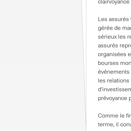
clairvoyance
Les assurés 
gérée de man
sérieux les 
assurés repré
organisées en
bourses mond
événements e
les relations
d'investissem
prévoyance p
Comme le fin
terme, il con