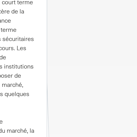
 court terme
tère de la
yance
g terme
 sécuritaires
cours. Les
 de
 institutions
poser de
du marché,
ns quelques
de
 du marché, la