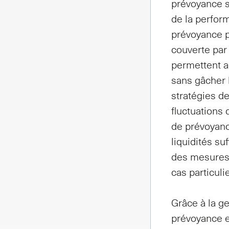
prévoyance s
de la perfor
prévoyance p
couverte par
permettent au
sans gâcher 
stratégies d
fluctuations 
de prévoyanc
liquidités su
des mesures
cas particuli
Grâce à la g
prévoyance et