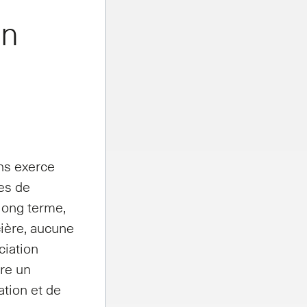
on
ons exerce
ses de
 long terme,
ncière, aucune
ciation
tre un
ation et de