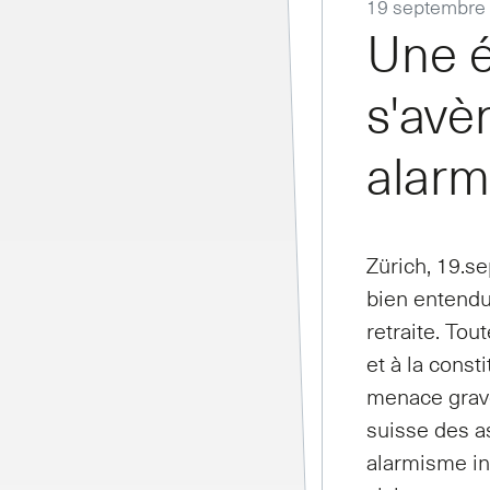
19 septembre
Une é
s'avè
alar
Zürich, 19.se
bien entendu 
retraite. Tou
et à la const
menace grave
suisse des a
alarmisme inu