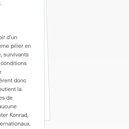
.
oir d'un
ème pilier en
, survivants
s conditions
e
vèrent donc
outient la
es de
 aucune
eter Konrad,
ternationaux.