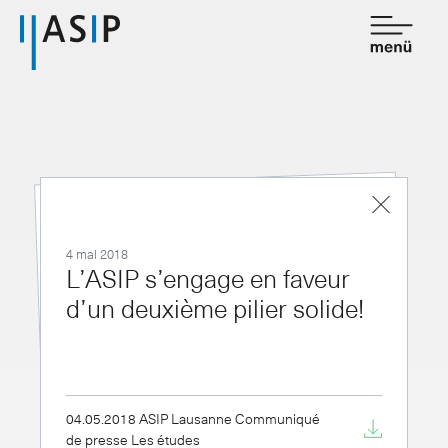
Contact
de
fr
Association
Prestations
4 mai 2018
Affiliation
L’ASIP s’engage en faveur
d’un deuxième pilier solide!
Savoir
Salle de presse
04.05.2018 ASIP Lausanne Communiqué
de presse Les études