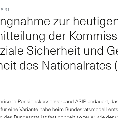
18:31
lung­nah­me zur heu­ti­g
it­tei­lung der Kom­mis­s
­zia­le Si­cher­heit und G
eit des Na­tio­nal­ra­tes
­ri­sche Pen­si­ons­kas­sen­ver­band ASIP be­dau­ert, d
 für ei­ne Va­ri­an­te na­he beim Bun­des­rats­mo­dell ent­
g des Bun­des­rats ist fast dop­pelt so teu­er wie der v