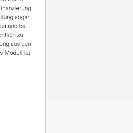
Fi­nan­zie­rung
i­lung so­gar
­bei und be­
ent­lich zu
e­rung aus den
es Mo­dell ist