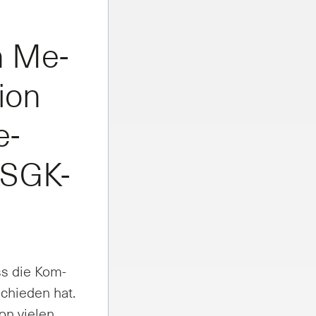
en Me­
i­on
e­
 (SGK-
ass die Kom­
schie­den hat.
on vie­len