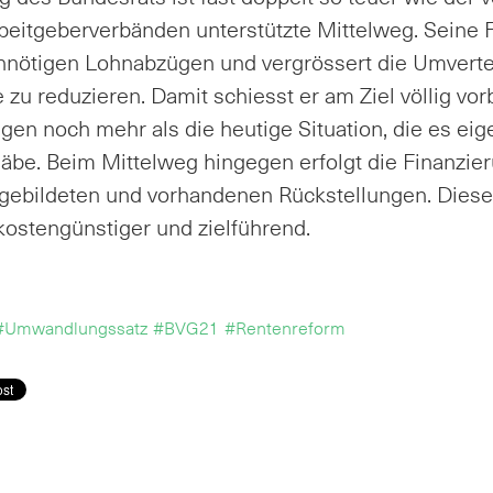
beit­ge­ber­ver­bän­den un­ter­stütz­te Mit­tel­weg. Sei­ne 
n­nö­ti­gen Lohn­ab­zü­gen und ver­grös­sert die Um­ver­te
 zu re­du­zie­ren. Da­mit schiesst er am Ziel völ­lig vor
n­gen noch mehr als die heu­ti­ge Si­tua­ti­on, die es ei­g
ä­be. Beim Mit­tel­weg hin­ge­gen er­folgt die Fi­nan­zi
r ge­bil­de­ten und vor­han­de­nen Rück­stel­lun­gen. Die­s
 kos­ten­güns­ti­ger und ziel­füh­rend.
#Umwandlungssatz
#BVG21
#Rentenreform