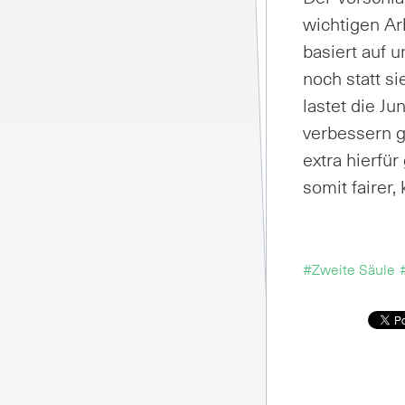
wich­ti­gen Ar­
ba­siert auf u
noch statt sie
las­tet die Ju
ver­bes­sern g
ex­tra hier­fü
so­mit fai­rer,
#Zweite Säule