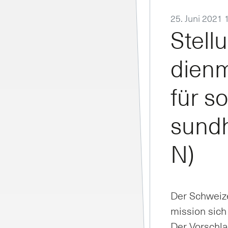
25. Juni 2021 
Stel­
dien­m
für so
sund­h
N)
Der Schwei­ze
mis­si­on sich
Der Vor­schla