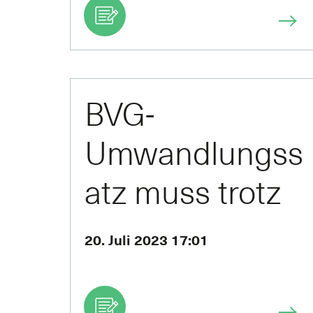
BVG-
Umwandlungss
atz muss trotz
Zinswende
20. Juli 2023 17:01
gesenkt
werden