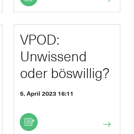
VPOD:
Unwissend
oder böswillig?
Falsch auf
5. April 2023 16:11
jeden Fall